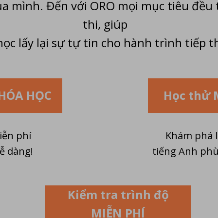
ủa mình. Đến với ORO mọi mục tiêu đều 
thi, giúp
ọc lấy lại sự tự tin cho hành trình tiếp t
KHÓA HỌC
Học thử 
iễn phí
Khám phá l
ễ dàng!
tiếng Anh phù
Kiểm tra trình độ
MIỄN PHÍ