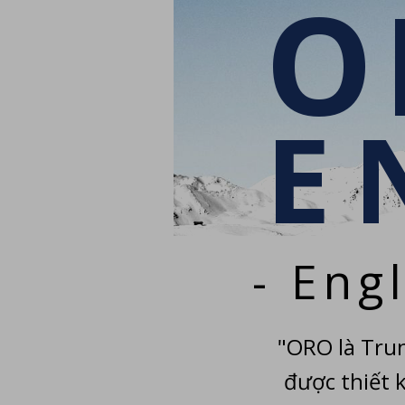
O
E
- Eng
"ORO là Tru
được thiết 