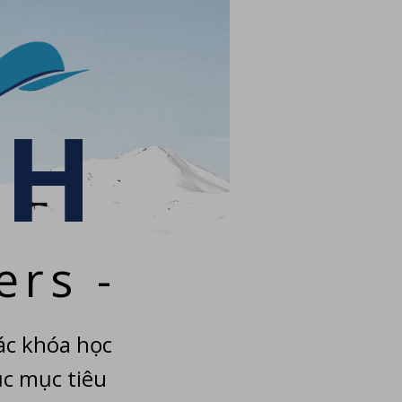
SH
ers -
ác khóa học
ục mục tiêu