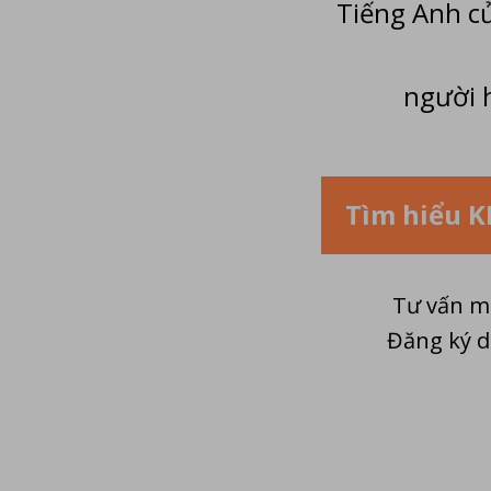
Tiếng Anh c
người h
Tìm hiểu 
Tư vấn m
Đăng ký d