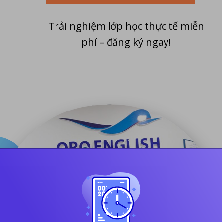
Trải nghiệm lớp học thực tế miễn
phí – đăng ký ngay!