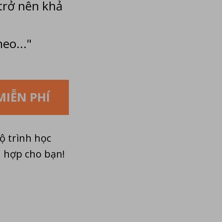
trở nên khả
heo..."
MIỄN PHÍ
ộ trình học
 hợp cho bạn!